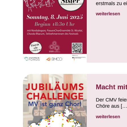
erstmals zu e
weiterlesen
Macht mit
Der CMV feier
Chöre aus […
weiterlesen