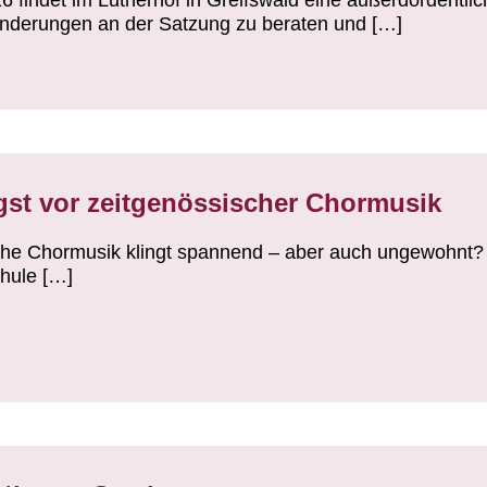
 findet im Lutherhof in Greifswald eine außerdordentl
nderungen an der Satzung zu beraten und […]
gst vor zeitgenössischer Chormusik
che Chormusik klingt spannend – aber auch ungewohnt? 
hule […]