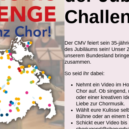
Challe
Der CMV feiert sein 35-jähri
des Jubiläums sein! Unser 
unserem Bundesland bringe
zusammen.
So seid ihr dabei:
Nehmt ein Video im Ho
Chor auf. Ob singend, 
oder einer kreativen I
Liebe zur Chormusik.
Wählt eure Kulisse sel
Bühne oder an einem b
Schickt euer Video bis