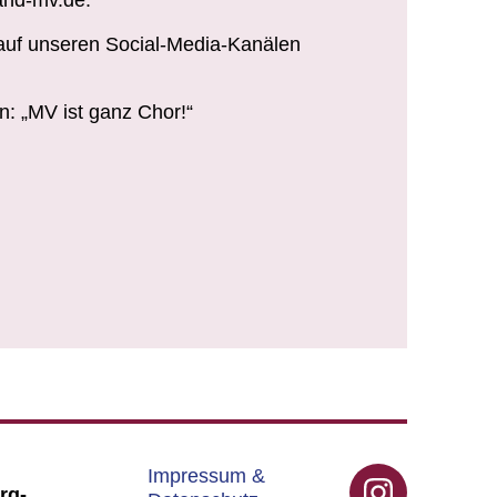
nd-mv.de.
auf unseren Social-Media-Kanälen
: „MV ist ganz Chor!“
Impressum &
rg-