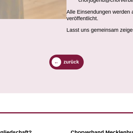
chorjugend@chorverba
Alle Einsendungen werden 
veröffentlicht.
Lasst uns gemeinsam zeigen
zurück
tgliedschaft?
Chorverband Mecklenbu