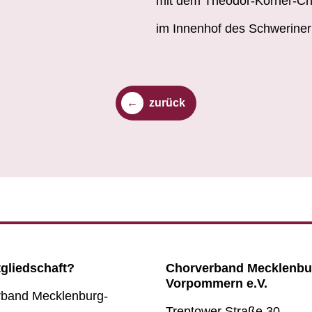
mit dem Theodor-Körner-Ch
im Innenhof des Schweriner
zurück
tgliedschaft?
Chorverband Mecklenbu
Vorpommern e.V.
rband Mecklenburg-
Treptower Straße 30